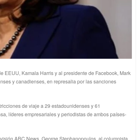
ta de EEUU, Kamala Harris y al presidente de Facebook, Mark
ses y canadienses, en represalia por las sanciones
stricciones de viaje a 29 estadounidenses y 61
sa, líderes empresariales y periodistas de ambos países-
elevisión ABC News, George Stephanopoulos, al columnista