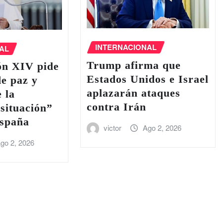
INTERNACIONAL
AL
Trump afirma que
ón XIV pide
Estados Unidos e Israel
de paz y
aplazarán ataques
e la
contra Irán
situación”
España
victor
Ago 2, 2026
go 2, 2026