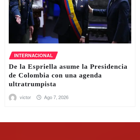
CONGRESO
DIPUTADOS
PAN exige a Sheinbaum crear un
fondo de apoyo económico a
productores de aguacate y otros
alimentos que EU frenó su
exportación
victor
Ago 7, 2026