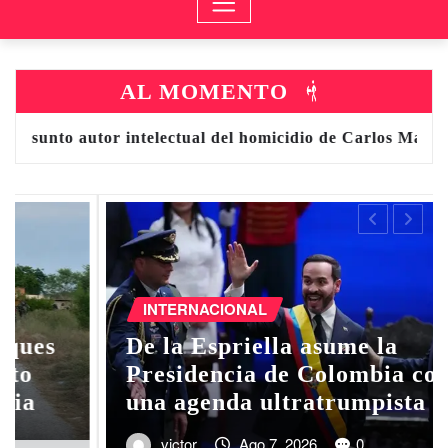
AL MOMENTO
lectual del homicidio de Carlos Manzo
Juez dict
C
PA
INTERNACIONAL
un
De la Espriella asume la
pr
Presidencia de Colombia con
al
una agenda ultratrumpista
ex
victor
Ago 7, 2026
0