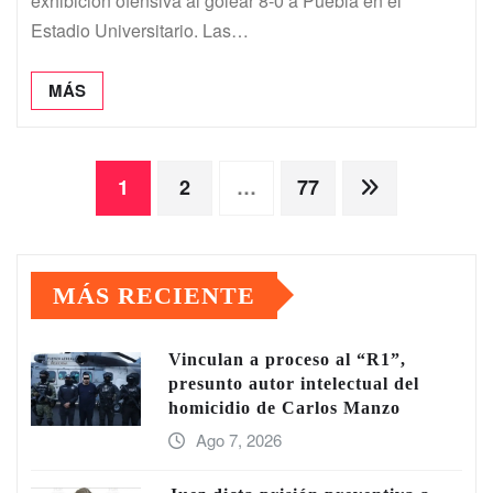
exhibición ofensiva al golear 8-0 a Puebla en el
Estadio Universitario. Las…
MÁS
Paginación
1
2
…
77
de
MÁS RECIENTE
entradas
Vinculan a proceso al “R1”,
presunto autor intelectual del
homicidio de Carlos Manzo
Ago 7, 2026