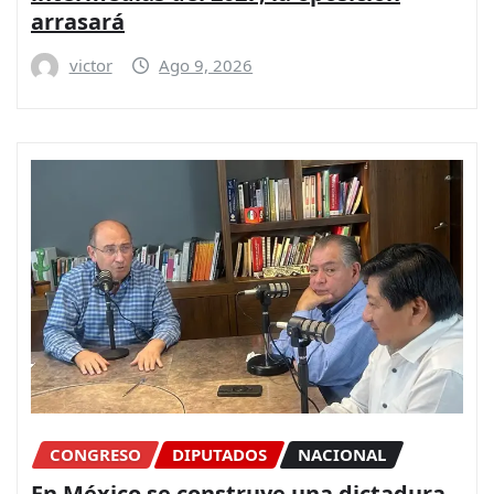
arrasará
victor
Ago 9, 2026
CONGRESO
DIPUTADOS
NACIONAL
En México se construye una dictadura,