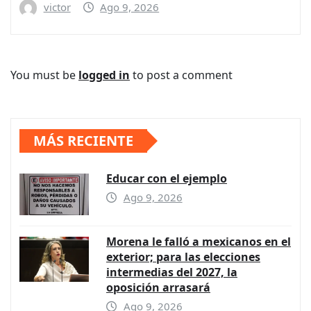
victor
Ago 9, 2026
You must be
logged in
to post a comment
MÁS RECIENTE
Educar con el ejemplo
Ago 9, 2026
Morena le falló a mexicanos en el
exterior; para las elecciones
intermedias del 2027, la
oposición arrasará
Ago 9, 2026