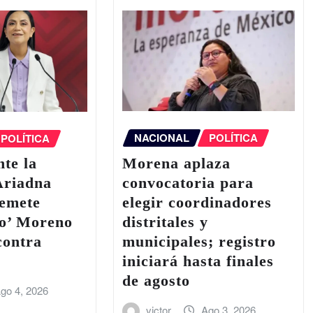
NACIONAL
POLÍTICA
POLÍTICA
Morena aplaza
te la
convocatoria para
Ariadna
elegir coordinadores
remete
distritales y
to’ Moreno
municipales; registro
contra
iniciará hasta finales
de agosto
go 4, 2026
victor
Ago 3, 2026