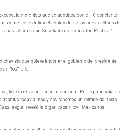
excoco, la morenista que se quedaba con el 10 por ciento
mes y medio se defina el contenido de los nuevos libros de
ambleas, ahora como Secretaria de Educación Pública,”
o chavista que quiere imponer el gobierno del presidente
s niños”, dijo.
iva, México vive un desastre nacional. Por la pandemia de
se acentuó todavía más y hoy tenemos un retraso de hasta
Casa, según reveló la organización civil Mexicanos
as en materia educativa y las organizaciones de la sociedad