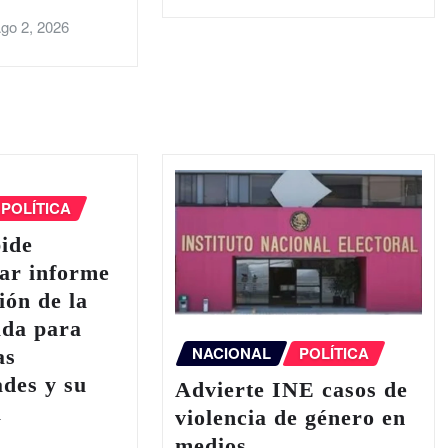
go 2, 2026
POLÍTICA
ide
ar informe
ión de la
da para
NACIONAL
POLÍTICA
as
ades y su
Advierte INE casos de
a
violencia de género en
medios