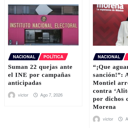
NACIONAL
POLÍTICA
NACIONAL
Suman 22 quejas ante
“¡Que aguan
el INE por campañas
sanción!”: 
anticipadas
Montiel ar
contra ‘Ali
victor
Ago 7, 2026
por dichos 
Morena
victor
A