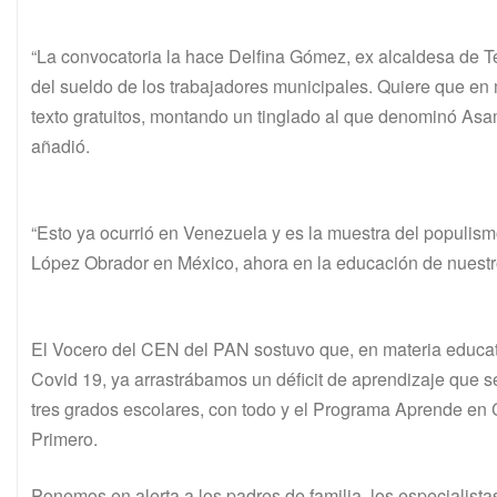
“La convocatoria la hace Delfina Gómez, ex alcaldesa de T
del sueldo de los trabajadores municipales. Quiere que en 
texto gratuitos, montando un tinglado al que denominó As
añadió.
“Esto ya ocurrió en Venezuela y es la muestra del populism
López Obrador en México, ahora en la educación de nuestro
El Vocero del CEN del PAN sostuvo que, en materia educat
Covid 19, ya arrastrábamos un déficit de aprendizaje que 
tres grados escolares, con todo y el Programa Aprende en 
Primero.
Ponemos en alerta a los padres de familia, los especialist