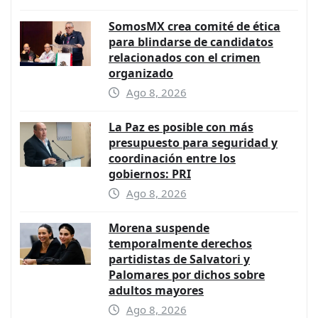
SomosMX crea comité de ética
para blindarse de candidatos
relacionados con el crimen
organizado
Ago 8, 2026
La Paz es posible con más
presupuesto para seguridad y
coordinación entre los
gobiernos: PRI
Ago 8, 2026
Morena suspende
temporalmente derechos
partidistas de Salvatori y
Palomares por dichos sobre
adultos mayores
Ago 8, 2026