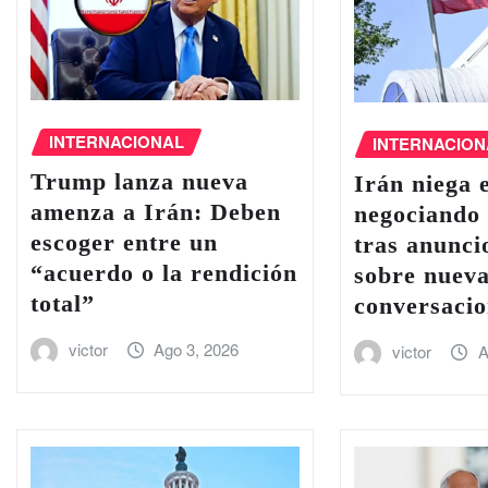
INTERNACIONAL
INTERNACION
Trump lanza nueva
Irán niega 
amenza a Irán: Deben
negociando
escoger entre un
tras anunc
“acuerdo o la rendición
sobre nuev
total”
conversacio
victor
Ago 3, 2026
victor
A