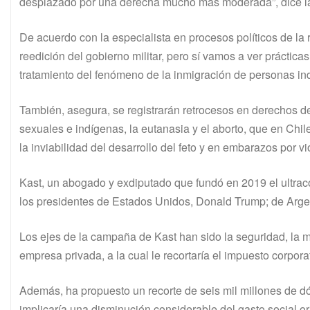
desplazado por una derecha mucho más moderada”, dice la
De acuerdo con la especialista en procesos políticos de la re
reedición del gobierno militar, pero sí vamos a ver prácticas
tratamiento del fenómeno de la inmigración de personas i
También, asegura, se registrarán retrocesos en derechos de
sexuales e indígenas, la eutanasia y el aborto, que en Chile
la inviabilidad del desarrollo del feto y en embarazos por v
Kast, un abogado y exdiputado que fundó en 2019 el ultrac
los presidentes de Estados Unidos, Donald Trump; de Argent
Los ejes de la campaña de Kast han sido la seguridad, la m
empresa privada, a la cual le recortaría el impuesto corpor
Además, ha propuesto un recorte de seis mil millones de dó
implicaría una disminución considerable del gasto social o