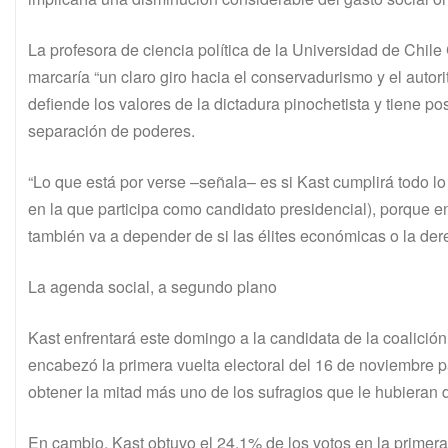
La profesora de ciencia política de la Universidad de Chile
marcaría “un claro giro hacia el conservadurismo y el autor
defiende los valores de la dictadura pinochetista y tiene p
separación de poderes.
“Lo que está por verse –señala– es si Kast cumplirá todo lo
en la que participa como candidato presidencial), porque 
también va a depender de si las élites económicas o la dere
La agenda social, a segundo plano
Kast enfrentará este domingo a la candidata de la coalición
encabezó la primera vuelta electoral del 16 de noviembre p
obtener la mitad más uno de los sufragios que le hubieran d
En cambio, Kast obtuvo el 24.1% de los votos en la primera