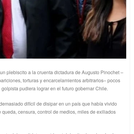
un plebiscito a la cruenta dictadura de Augusto Pinochet –
ariciones, torturas y encarcelamientos arbitrarios– pocos
golpista pudiera lograr en el futuro gobernar Chile.
emasiado difícil de disipar en un país que había vivido
de queda, censura, control de medios, miles de exiliados