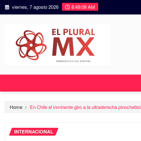
viernes, 7 agosto 2026
8:49:10 AM
Home
En Chile el inminente giro a la ultraderecha pinochetist
INTERNACIONAL