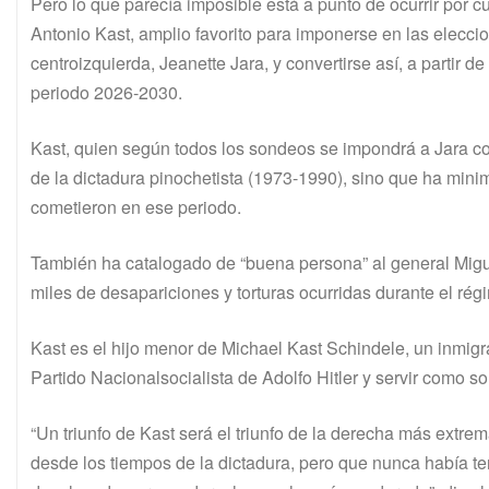
Pero lo que parecía imposible está a punto de ocurrir por c
Antonio Kast, amplio favorito para imponerse en las elecc
centroizquierda, Jeanette Jara, y convertirse así, a partir 
periodo 2026-2030.
Kast, quien según todos los sondeos se impondrá a Jara co
de la dictadura pinochetista (1973-1990), sino que ha min
cometieron en ese periodo.
También ha catalogado de “buena persona” al general Migue
miles de desapariciones y torturas ocurridas durante el régi
Kast es el hijo menor de Michael Kast Schindele, un inmigra
Partido Nacionalsocialista de Adolfo Hitler y servir como s
“Un triunfo de Kast será el triunfo de la derecha más extrem
desde los tiempos de la dictadura, pero que nunca había te