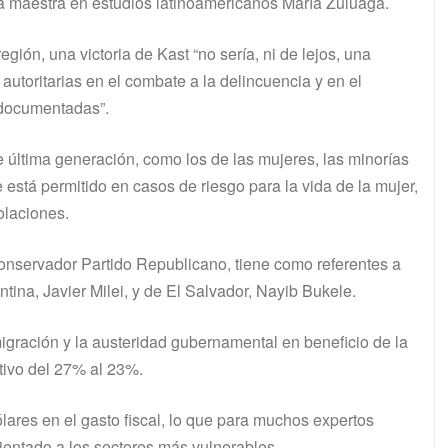
 maestra en estudios latinoamericanos María Zuluaga.
gión, una victoria de Kast “no sería, ni de lejos, una
 autoritarias en el combate a la delincuencia y en el
ndocumentadas”.
 última generación, como los de las mujeres, las minorías
 está permitido en casos de riesgo para la vida de la mujer,
iolaciones.
onservador Partido Republicano, tiene como referentes a
ina, Javier Milei, y de El Salvador, Nayib Bukele.
igración y la austeridad gubernamental en beneficio de la
ativo del 27% al 23%.
lares en el gasto fiscal, lo que para muchos expertos
rientado a los sectores más vulnerables.