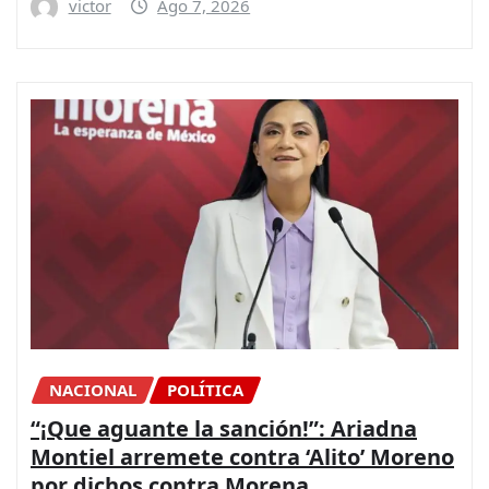
victor
Ago 7, 2026
NACIONAL
POLÍTICA
“¡Que aguante la sanción!”: Ariadna
Montiel arremete contra ‘Alito’ Moreno
por dichos contra Morena