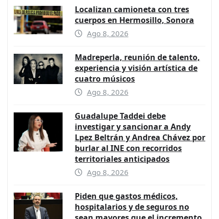
Localizan camioneta con tres
cuerpos en Hermosillo, Sonora
Ago 8, 2026
Madreperla, reunión de talento,
experiencia y visión artística de
cuatro músicos
Ago 8, 2026
Guadalupe Taddei debe
investigar y sancionar a Andy
Lpez Beltrán y Andrea Chávez por
burlar al INE con recorridos
territoriales anticipados
Ago 8, 2026
Piden que gastos médicos,
hospitalarios y de seguros no
sean mayores que el incremento