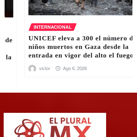
DEPORTES
México clasifica al Mun
 número de
tras golear a Panamá en
desde la
Concacaf
o el fuego
victor
Ago 6, 2026