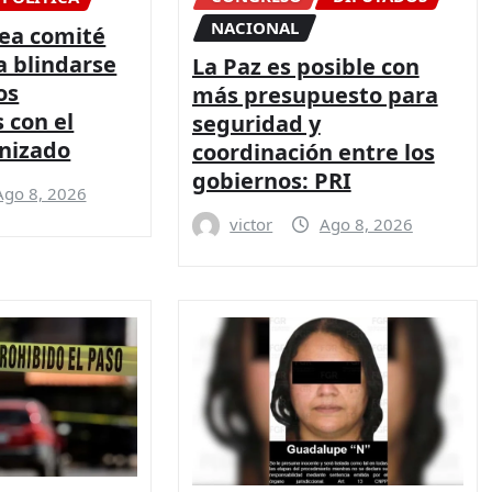
NACIONAL
ea comité
a blindarse
La Paz es posible con
os
más presupuesto para
 con el
seguridad y
nizado
coordinación entre los
gobiernos: PRI
Ago 8, 2026
victor
Ago 8, 2026