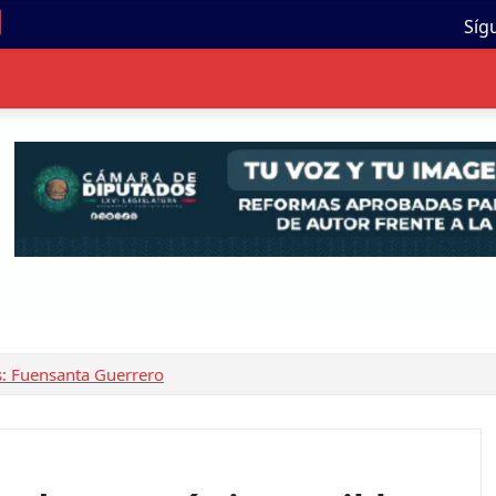
Síg
s: Fuensanta Guerrero