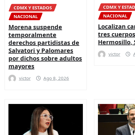
CDMX Y ESTA
CDMX Y ESTADOS
NACIONAL
NACIONAL
Localizan c
Morena suspende
tres cuerpo
temporalmente
Hermosillo,
derechos partidistas de
Salvatori y Palomares
victor
por dichos sobre adultos
mayores
victor
Ago 8, 2026