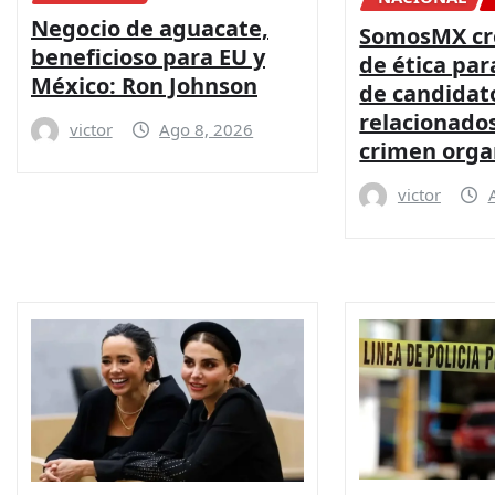
Negocio de aguacate,
SomosMX cr
beneficioso para EU y
de ética par
México: Ron Johnson
de candidat
relacionados
victor
Ago 8, 2026
crimen orga
victor