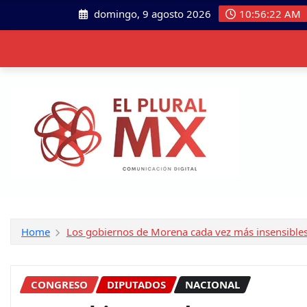
domingo, 9 agosto 2026
10:56:24 AM
Home
Los gobiernos de Morena cada vez más insensible
CONGRESO
DIPUTADOS
NACIONAL