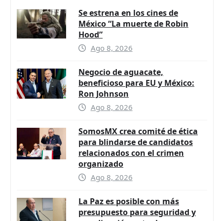
Se estrena en los cines de
México “La muerte de Robin
Hood”
Ago 8, 2026
Negocio de aguacate,
beneficioso para EU y México:
Ron Johnson
Ago 8, 2026
SomosMX crea comité de ética
para blindarse de candidatos
relacionados con el crimen
organizado
Ago 8, 2026
La Paz es posible con más
presupuesto para seguridad y