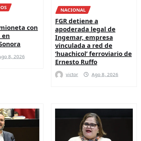
DOS
NACIONAL
FGR detiene a
amioneta con
apoderada legal de
s en
Ingemar, empresa
 Sonora
vinculada a red de
‘huachicol’ ferroviario de
Ago 8, 2026
Ernesto Ruffo
victor
Ago 8, 2026