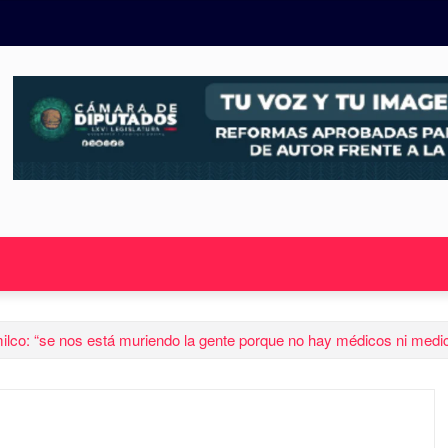
milco: “se nos está muriendo la gente porque no hay médicos ni medi