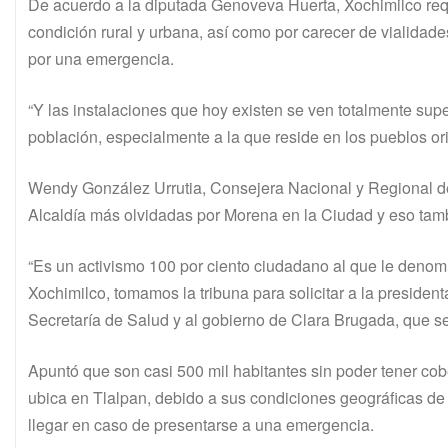
De acuerdo a la diputada Genoveva Huerta, Xochimilco requi
condición rural y urbana, así como por carecer de vialidad
por una emergencia.
“Y las instalaciones que hoy existen se ven totalmente sup
población, especialmente a la que reside en los pueblos or
Wendy González Urrutia, Consejera Nacional y Regional d
Alcaldía más olvidadas por Morena en la Ciudad y eso tamb
“Es un activismo 100 por ciento ciudadano al que le den
Xochimilco, tomamos la tribuna para solicitar a la presiden
Secretaría de Salud y al gobierno de Clara Brugada, que se
Apuntó que son casi 500 mil habitantes sin poder tener cob
ubica en Tlalpan, debido a sus condiciones geográficas d
llegar en caso de presentarse a una emergencia.