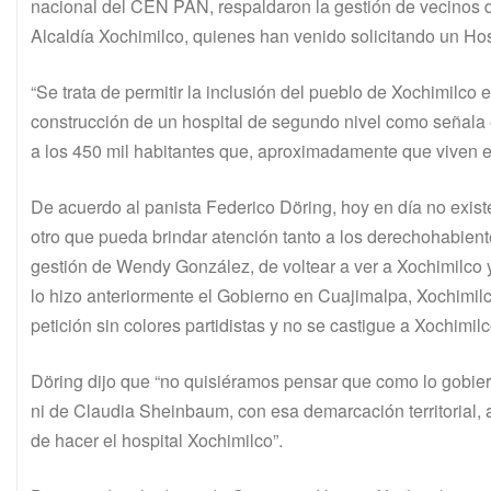
nacional del CEN PAN, respaldaron la gestión de vecinos de 
Alcaldía Xochimilco, quienes han venido solicitando un H
“Se trata de permitir la inclusión del pueblo de Xochimilco
construcción de un hospital de segundo nivel como señala 
a los 450 mil habitantes que, aproximadamente que viven 
De acuerdo al panista Federico Döring, hoy en día no exist
otro que pueda brindar atención tanto a los derechohabien
gestión de Wendy González, de voltear a ver a Xochimilco 
lo hizo anteriormente el Gobierno en Cuajimalpa, Xochimilc
petición sin colores partidistas y no se castigue a Xochimilc
Döring dijo que “no quisiéramos pensar que como lo gobie
ni de Claudia Sheinbaum, con esa demarcación territorial,
de hacer el hospital Xochimilco”.