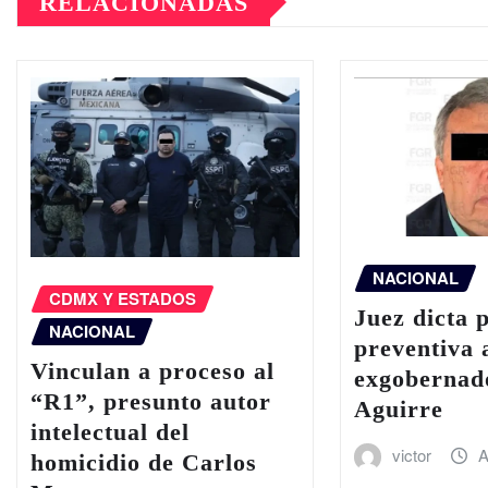
RELACIONADAS
NACIONAL
CDMX Y ESTADOS
Juez dicta 
NACIONAL
preventiva 
Vinculan a proceso al
exgobernad
“R1”, presunto autor
Aguirre
intelectual del
victor
A
homicidio de Carlos