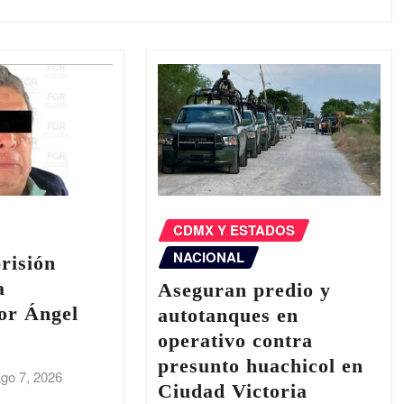
CDMX Y ESTADOS
NACIONAL
prisión
a
Aseguran predio y
or Ángel
autotanques en
operativo contra
presunto huachicol en
go 7, 2026
Ciudad Victoria