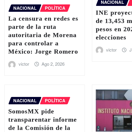
NACIONAL
NACIONAL
POLÍTICA
INE proyect
La censura en redes es
de 13,453 m
parte de la ruta
pesos en 20
autoritaria de Morena
elecciones
para controlar a
victor
J
México: Jorge Romero
victor
Ago 2, 2026
NACIONAL
POLÍTICA
SomosMX pide
transparentar informe
de la Comisión de la