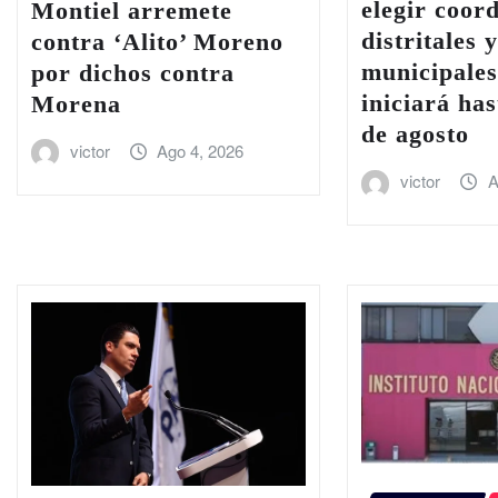
elegir coor
Montiel arremete
distritales 
contra ‘Alito’ Moreno
municipales
por dichos contra
iniciará has
Morena
de agosto
victor
Ago 4, 2026
victor
A