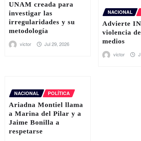
UNAM creada para
NACIONAL
investigar las
irregularidades y su
Advierte IN
metodología
violencia d
medios
victor
Jul 29, 2026
victor
J
NACIONAL
POLÍTICA
Ariadna Montiel llama
a Marina del Pilar y a
Jaime Bonilla a
respetarse