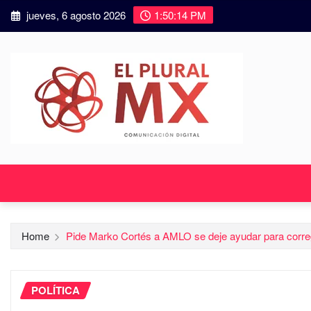
jueves, 6 agosto 2026
1:50:16 PM
Home
Pide Marko Cortés a AMLO se deje ayudar para corre
POLÍTICA