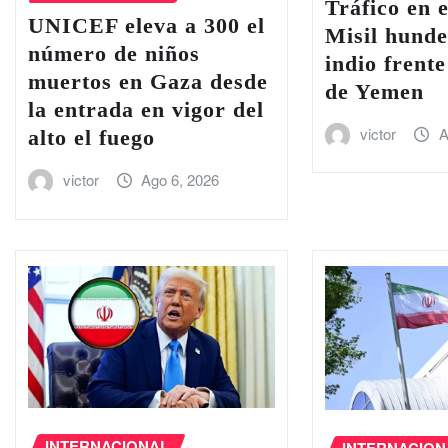
Tráfico en e
UNICEF eleva a 300 el
Misil hund
número de niños
indio frente
muertos en Gaza desde
de Yemen
la entrada en vigor del
victor
A
alto el fuego
victor
Ago 6, 2026
INTERNACIONAL