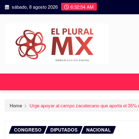
sábado, 8 agosto 2026
6:32:56 AM
Home
Urge apoyar al campo zacatecano que aporta el 35% d
CONGRESO
DIPUTADOS
NACIONAL