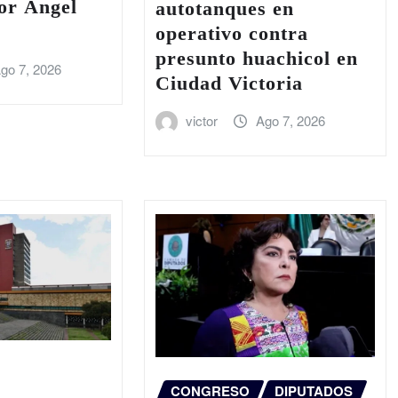
or Ángel
autotanques en
operativo contra
presunto huachicol en
go 7, 2026
Ciudad Victoria
victor
Ago 7, 2026
CONGRESO
DIPUTADOS