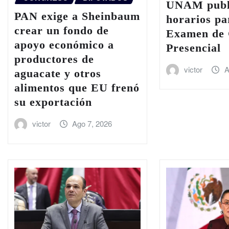
UNAM publi
PAN exige a Sheinbaum
horarios pa
crear un fondo de
Examen de 
apoyo económico a
Presencial
productores de
victor
A
aguacate y otros
alimentos que EU frenó
su exportación
victor
Ago 7, 2026