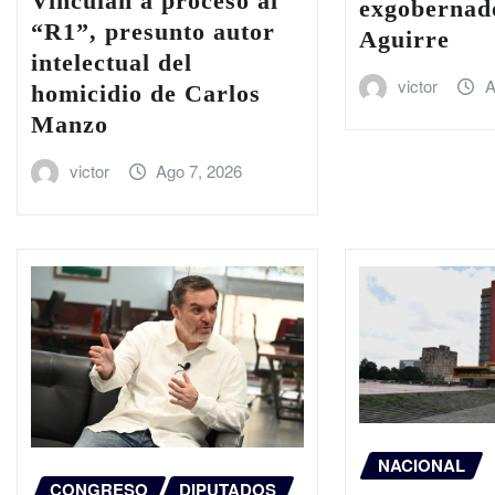
Vinculan a proceso al
exgobernad
“R1”, presunto autor
Aguirre
intelectual del
victor
A
homicidio de Carlos
Manzo
victor
Ago 7, 2026
NACIONAL
CONGRESO
DIPUTADOS