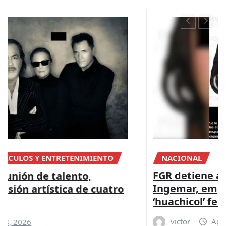
NACIONAL
FGR detiene a apoderada legal de
Ingemar, empresa vinculada a red de
‘huachicol’ ferroviario de Ernesto Ruffo
victor
Ago 8, 2026