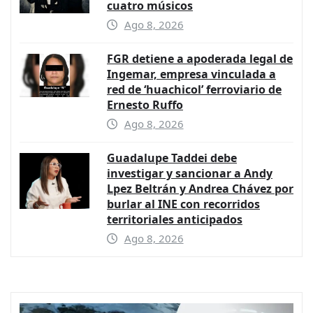
cuatro músicos
Ago 8, 2026
FGR detiene a apoderada legal de
Ingemar, empresa vinculada a
red de ‘huachicol’ ferroviario de
Ernesto Ruffo
Ago 8, 2026
Guadalupe Taddei debe
investigar y sancionar a Andy
Lpez Beltrán y Andrea Chávez por
burlar al INE con recorridos
territoriales anticipados
Ago 8, 2026