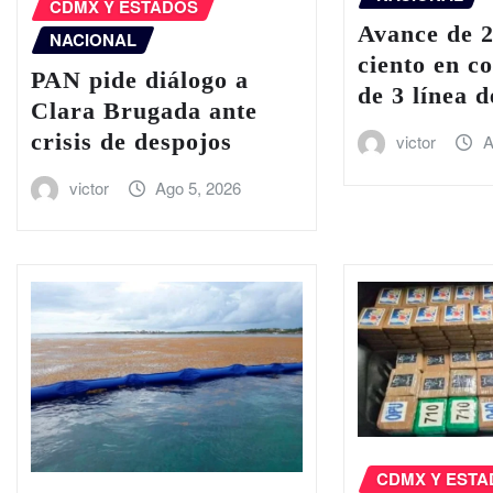
CDMX Y ESTADOS
Avance de 
NACIONAL
ciento en c
PAN pide diálogo a
de 3 línea 
Clara Brugada ante
crisis de despojos
victor
A
victor
Ago 5, 2026
CDMX Y EST