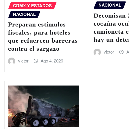
NACIONAL
CDMX Y ESTADOS
NACIONAL
Decomisan 2
cocaína ocu
Preparan estímulos
camioneta e
fiscales, para hoteles
hay un dete
que refuercen barreras
contra el sargazo
victor
A
victor
Ago 4, 2026