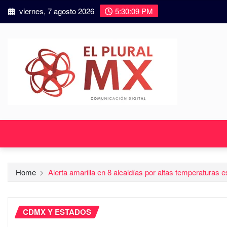
viernes, 7 agosto 2026
5:30:11 PM
Home
Alerta amarilla en 8 alcaldías por altas temperaturas e
CDMX Y ESTADOS