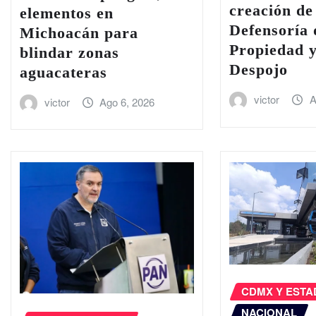
creación de
elementos en
Defensoría 
Michoacán para
Propiedad y
blindar zonas
Despojo
aguacateras
victor
A
victor
Ago 6, 2026
CDMX Y EST
NACIONAL