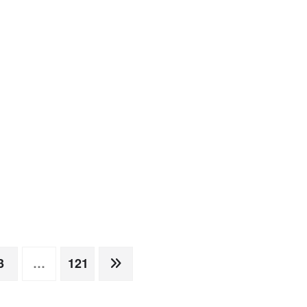
3
…
121