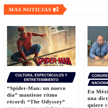
de
MÁS NOTICIAS
entradas
CULTURA, ESPECTÁCULOS Y
CONGRE
ENTRETENIMIENTO
NACION
“Spider-Man: un nuevo
En Méxi
día” mantiene ritmo
una dic
récord; “The Odyssey”
quiere c