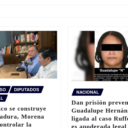
SO
DIPUTADOS
NACIONAL
AL
Dan prisión preven
co se construye
Guadalupe Hernán
tadura, Morena
ligada al caso Ruff
ontrolar la
es apoderada legal