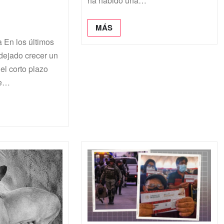
ha habido una…
MÁS
a En los últimos
dejado crecer un
el corto plazo
se…