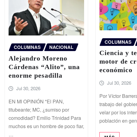
COLUMNAS
COLUMNAS
NACIONAL
Ciencia y t
Alejandro Moreno
motor de cr
Cárdenas “Alito”, una
económico
enorme pesadilla
Jul 30, 2026
Jul 30, 2026
Por Víctor Barrera
EN MI OPINIÓN *El PAN,
trabajo del gobie
titubeante; MC, ¿sumiso por
velar por los inte
comodidad? Emilio Trinidad Para
población en ge
muchos es un hombre de poco fiar,
…