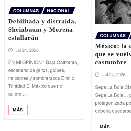
COLUMNAS
NACIONAL
Debilitada y distraída,
Sheinbaum y Morena
COLUMNAS
estallarán
México: la 
Jul 24, 2026
que se vuel
costumbre
EN MI OPINIÓN * Baja California,
escenario de gritos, golpes,
Jul 24, 2026
traiciones y sombrerazos Emilio
Trinidad El México que no
Sepa La Bola Cl
quiere…
Sepa La Bola… p
protagonizada po
MÁS
debería quedars
MÁS