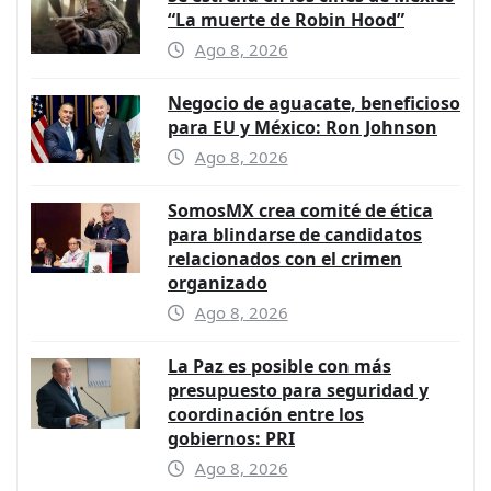
“La muerte de Robin Hood”
Ago 8, 2026
Negocio de aguacate, beneficioso
para EU y México: Ron Johnson
Ago 8, 2026
SomosMX crea comité de ética
para blindarse de candidatos
relacionados con el crimen
organizado
Ago 8, 2026
La Paz es posible con más
presupuesto para seguridad y
coordinación entre los
gobiernos: PRI
Ago 8, 2026