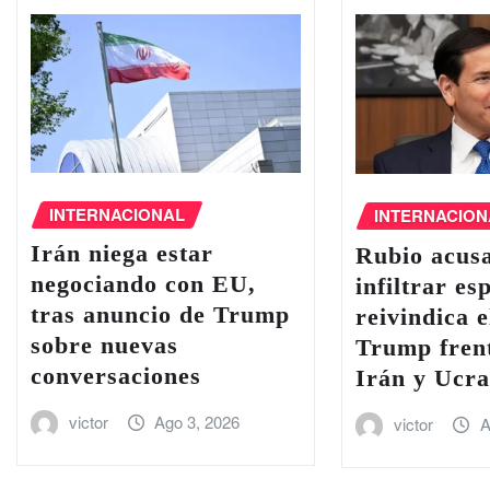
INTERNACIONAL
INTERNACION
Irán niega estar
Rubio acus
negociando con EU,
infiltrar es
tras anuncio de Trump
reivindica e
sobre nuevas
Trump frent
conversaciones
Irán y Ucra
victor
Ago 3, 2026
victor
A