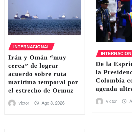
INTERNACIONAL
INTERNACION
Irán y Omán “muy
De la Espri
cerca” de lograr
la Presiden
acuerdo sobre ruta
Colombia c
marítima temporal por
agenda ultr
el estrecho de Ormuz
victor
A
victor
Ago 8, 2026