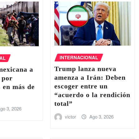
INTERNACIONAL
AL
Trump lanza nueva
mexicana a
amenza a Irán: Deben
 por
escoger entre un
z en más de
“acuerdo o la rendición
total”
go 3, 2026
victor
Ago 3, 2026