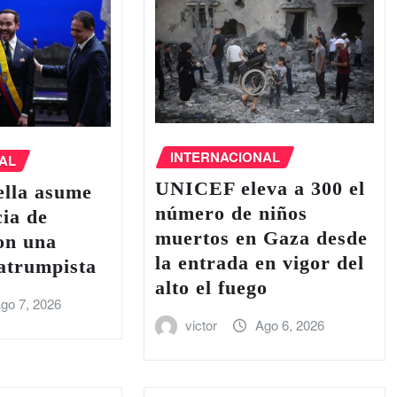
INTERNACIONAL
AL
UNICEF eleva a 300 el
ella asume
número de niños
cia de
muertos en Gaza desde
on una
la entrada en vigor del
atrumpista
alto el fuego
go 7, 2026
victor
Ago 6, 2026