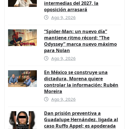
intermedias del 2027, la
oposición arrasará
Ago 9, 2026
“Spider-Man: un nuevo día”
mantiene ritmo récord; “The
Odyssey” marca nuevo máximo
para Nolan
Ago 9, 2026
En México se construye una
dictadura, Morena quiere
controlar la información: Rubén
Moreira
Ago 9, 2026
Dan prisión preventiva a
Guadalupe Hernández, ligada al
caso Ruffo Appel; es apoderada