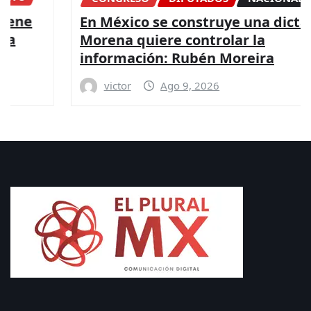
n México se construye una dictadura,
D
orena quiere controlar la
H
nformación: Rubén Moreira
e
victor
Ago 9, 2026