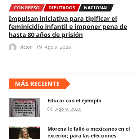
CONGRESO
DIPUTADOS
NACIONAL
Impulsan iniciativa para tipificar el
feminicidio infantil e imponer pena de
hasta 80 años de prisión
victor
Ago 9, 2026
MÁS RECIENTE
Educar con el ejemplo
Ago 9, 2026
Morena le falló a mexicanos en el
exterior; para las elecciones