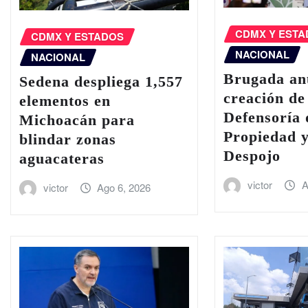
CDMX Y EST
CDMX Y ESTADOS
NACIONAL
NACIONAL
Brugada an
Sedena despliega 1,557
creación de
elementos en
Defensoría 
Michoacán para
Propiedad y
blindar zonas
Despojo
aguacateras
victor
A
victor
Ago 6, 2026