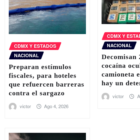
CDMX Y EST
NACIONAL
CDMX Y ESTADOS
NACIONAL
Decomisan 2
cocaína ocu
Preparan estímulos
camioneta e
fiscales, para hoteles
hay un dete
que refuercen barreras
contra el sargazo
victor
A
victor
Ago 4, 2026