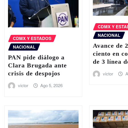
CDMX Y EST
NACIONAL
CDMX Y ESTADOS
Avance de 
NACIONAL
ciento en c
PAN pide diálogo a
de 3 línea 
Clara Brugada ante
crisis de despojos
victor
A
victor
Ago 5, 2026