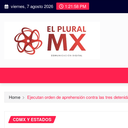
viernes, 7 agosto 2026
1:22:00 PM
Home
Ejecutan orden de aprehensión contra las tres deten
CDMX Y ESTADOS