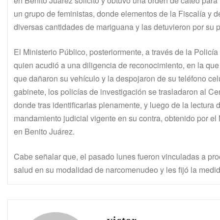
en Benito Juárez solicitó y obtuvo una orden de cateo pa
un grupo de feministas, donde elementos de la Fiscalía y 
diversas cantidades de mariguana y las detuvieron por su pos
El Ministerio Público, posteriormente, a través de la Polic
quien acudió a una diligencia de reconocimiento, en la que
que dañaron su vehículo y la despojaron de su teléfono cel
gabinete, los policías de investigación se trasladaron al C
donde tras identificarlas plenamente, y luego de la lectura 
mandamiento judicial vigente en su contra, obtenido por el Mi
en Benito Juárez.
Cabe señalar que, el pasado lunes fueron vinculadas a proce
salud en su modalidad de narcomenudeo y les fijó la medida 