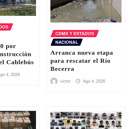
ADOS
CDMX Y ESTADOS
NACIONAL
20 por
Arranca nueva etapa
onstrucción
para rescatar el Río
del Cablebús
Becerra
go 4, 2026
victor
Ago 4, 2026