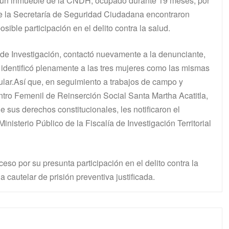
ra un inmueble de la CNDH, ocupado durante 19 meses, por
de la Secretaría de Seguridad Ciudadana encontraron
ible participación en el delito contra la salud.
ía de Investigación, contactó nuevamente a la denunciante,
 identificó plenamente a las tres mujeres como las mismas
ular.Así que, en seguimiento a trabajos de campo y
entro Femenil de Reinserción Social Santa Martha Acatitla,
de sus derechos constitucionales, les notificaron el
nisterio Público de la Fiscalía de Investigación Territorial
so por su presunta participación en el delito contra la
cautelar de prisión preventiva justificada.