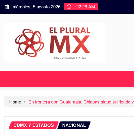
miércoles, 5 agosto 2026
1:22:29 AM
Home
En frontera con Guatemala, Chiapas sigue sufriendo v
CDMX Y ESTADOS
NACIONAL