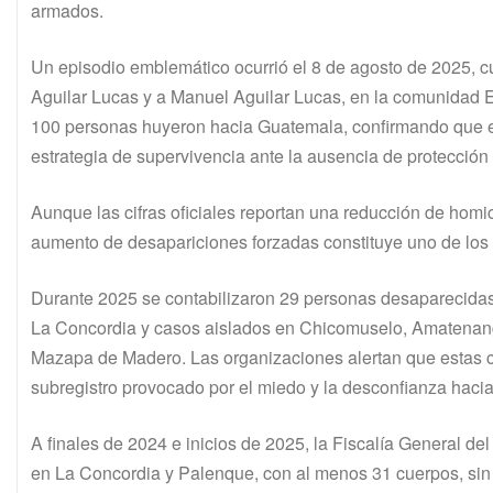
armados.
Un episodio emblemático ocurrió el 8 de agosto de 2025, 
Aguilar Lucas y a Manuel Aguilar Lucas, en la comunidad E
100 personas huyeron hacia Guatemala, confirmando que el
estrategia de supervivencia ante la ausencia de protección 
Aunque las cifras oficiales reportan una reducción de homic
aumento de desapariciones forzadas constituye uno de los 
Durante 2025 se contabilizaron 29 personas desaparecidas
La Concordia y casos aislados en Chicomuselo, Amatenango
Mazapa de Madero. Las organizaciones alertan que estas ci
subregistro provocado por el miedo y la desconfianza hacia
A finales de 2024 e inicios de 2025, la Fiscalía General de
en La Concordia y Palenque, con al menos 31 cuerpos, sin q