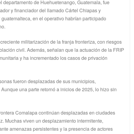
o del departamento de Huehuetenango, Guatemala, fue
ador y financiador del llamado Cártel Chiapas y
guatemalteca, en el operativo habrían participado
no.
reciente militarización de la franja fronteriza, con riesgos
blación civil. Además, señalan que la actuación de la FRIP
munitaria y ha incrementado los casos de privación
rsonas fueron desplazadas de sus municipios,
Aunque una parte retornó a inicios de 2025, lo hizo sin
Frontera Comalapa continúan desplazadas en ciudades
z. Muchas viven un desplazamiento intermitente,
 ante amenazas persistentes y la presencia de actores