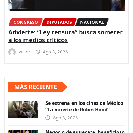
CONGRESO
DIPUTADOS
NACIONAL
Advierte: “Ley censura” busca someter
a los medios críticos
victor
Ago 8, 2026
MÁS RECIENTE
Se estrena en los cines de México
“La muerte de Robin Hood”
Ago 8, 2026
Negocio de aguacate, beneficioso