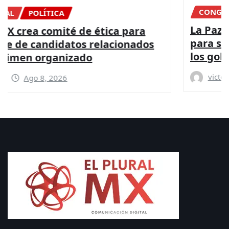
CONGRESO
DIPUTADOS
NACIONAL
La Paz es posible con más presupuesto
para seguridad y coordinación entre
los gobiernos: PRI
victor
Ago 8, 2026