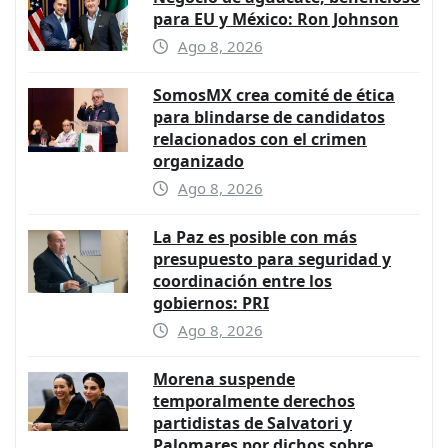
para EU y México: Ron Johnson
Ago 8, 2026
SomosMX crea comité de ética
para blindarse de candidatos
relacionados con el crimen
organizado
Ago 8, 2026
La Paz es posible con más
presupuesto para seguridad y
coordinación entre los
gobiernos: PRI
Ago 8, 2026
Morena suspende
temporalmente derechos
partidistas de Salvatori y
Palomares por dichos sobre