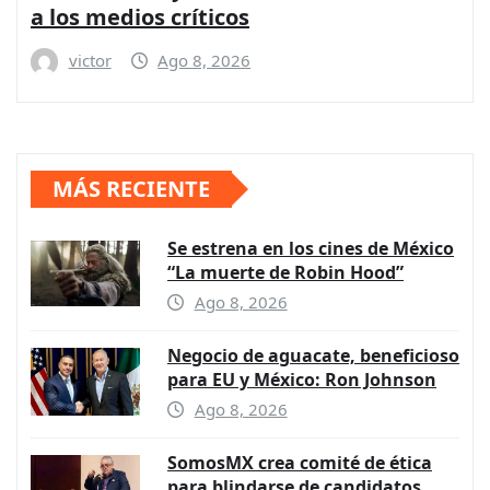
a los medios críticos
victor
Ago 8, 2026
MÁS RECIENTE
Se estrena en los cines de México
“La muerte de Robin Hood”
Ago 8, 2026
Negocio de aguacate, beneficioso
para EU y México: Ron Johnson
Ago 8, 2026
SomosMX crea comité de ética
para blindarse de candidatos