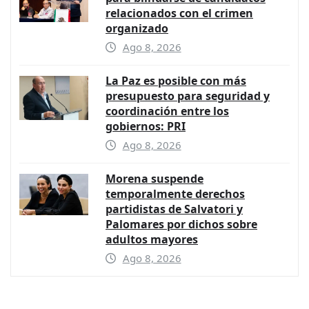
relacionados con el crimen
organizado
Ago 8, 2026
La Paz es posible con más
presupuesto para seguridad y
coordinación entre los
gobiernos: PRI
Ago 8, 2026
Morena suspende
temporalmente derechos
partidistas de Salvatori y
Palomares por dichos sobre
adultos mayores
Ago 8, 2026