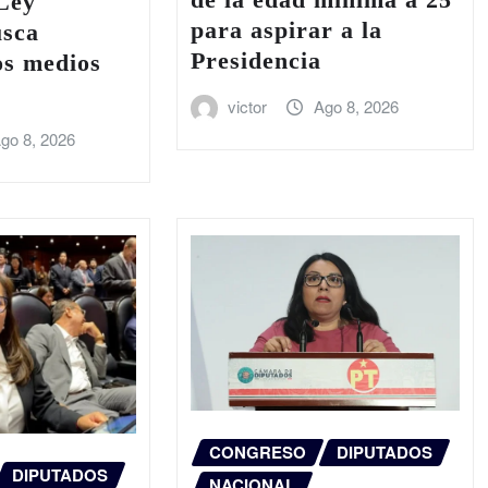
Ley
para aspirar a la
usca
Presidencia
os medios
victor
Ago 8, 2026
go 8, 2026
CONGRESO
DIPUTADOS
DIPUTADOS
NACIONAL