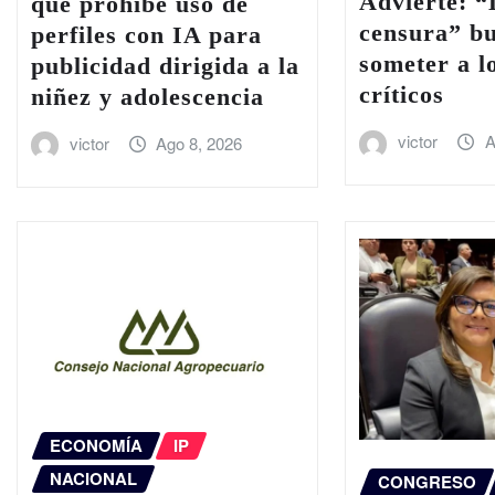
Advierte: “
que prohíbe uso de
censura” b
perfiles con IA para
someter a l
publicidad dirigida a la
críticos
niñez y adolescencia
victor
A
victor
Ago 8, 2026
ECONOMÍA
IP
NACIONAL
CONGRESO