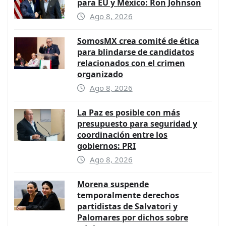
para EU y México: Ron Johnson
Ago 8, 2026
SomosMX crea comité de ética
para blindarse de candidatos
relacionados con el crimen
organizado
Ago 8, 2026
La Paz es posible con más
presupuesto para seguridad y
coordinación entre los
gobiernos: PRI
Ago 8, 2026
Morena suspende
temporalmente derechos
partidistas de Salvatori y
Palomares por dichos sobre