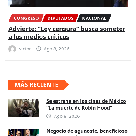
CONGRESO
DIPUTADOS
NACIONAL
Advierte: “Ley censura” busca someter
a los medios críticos
victor
Ago 8, 2026
MÁS RECIENTE
Se estrena en los cines de México
“La muerte de Robin Hood”
Ago 8, 2026
Negocio de aguacate, beneficioso