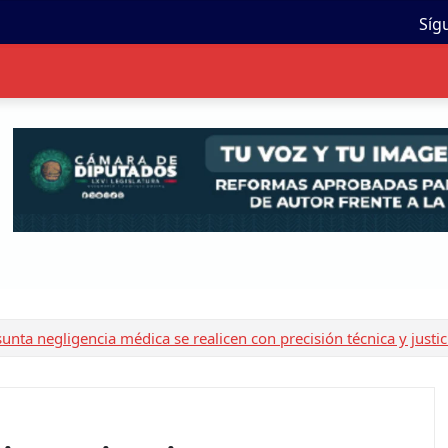
Síg
nta negligencia médica se realicen con precisión técnica y justic