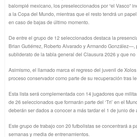
balompié mexicano, los preseleccionados por “el Vasco” inc
a la Copa del Mundo, mientras que el resto tendrá un papel
en caso de bajas de último momento.
De entre el grupo de 12 seleccionados destaca la presenci
Brian Gutiérrez, Roberto Alvarado y Armando González—, p
subliderato de la tabla general del Clausura 2026 y que no se
Asimismo, el llamado marca el regreso del juvenil de Xolos
proceso conservador como parte de su recuperación tras l
Esta lista será complementada con 14 jugadores que militan 
de 26 seleccionados que formarán parte del ‘Tri’ en el M
deberán ser dados a conocer a más tardar el 1 de junio de
Este grupo de trabajo con 20 futbolistas se concentrará a pa
semanas y media de entrenamientos.