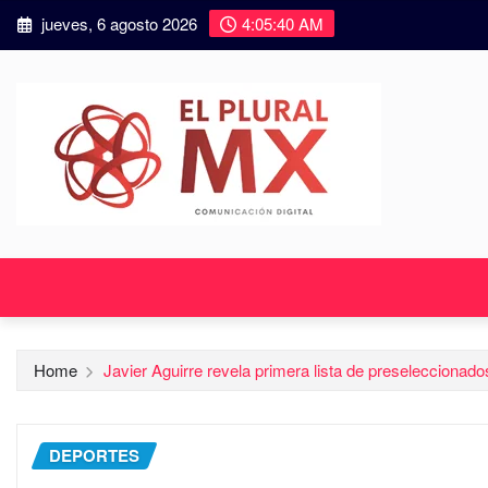
jueves, 6 agosto 2026
4:05:41 AM
Home
Javier Aguirre revela primera lista de preseleccionad
DEPORTES