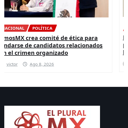
CONGRESO
DIPUTADOS
NACIONAL
La Paz es posible con más presupuesto
para seguridad y coordinación entre
los gobiernos: PRI
victor
Ago 8, 2026