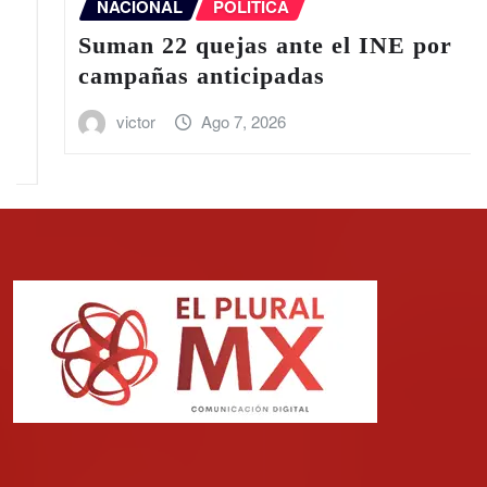
NACIONAL
POLÍTICA
L
uman 22 quejas ante el INE por
3
ampañas anticipadas
2
victor
Ago 7, 2026