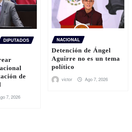
NACIONAL
DIPUTADOS
Detención de Ángel
Aguirre no es un tema
rear
político
acional
tación de
victor
Ago 7, 2026
l
go 7, 2026