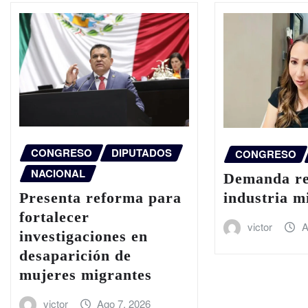
CONGRESO
DIPUTADOS
CONGRESO
NACIONAL
Demanda re
industria m
Presenta reforma para
fortalecer
victor
A
investigaciones en
desaparición de
mujeres migrantes
victor
Ago 7, 2026