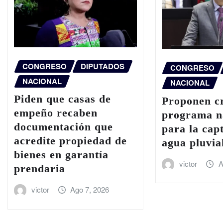
CONGRESO
DIPUTADOS
CONGRESO
NACIONAL
NACIONAL
Piden que casas de
Proponen c
empeño recaben
programa n
documentación que
para la cap
acredite propiedad de
agua pluvia
bienes en garantía
victor
A
prendaria
victor
Ago 7, 2026