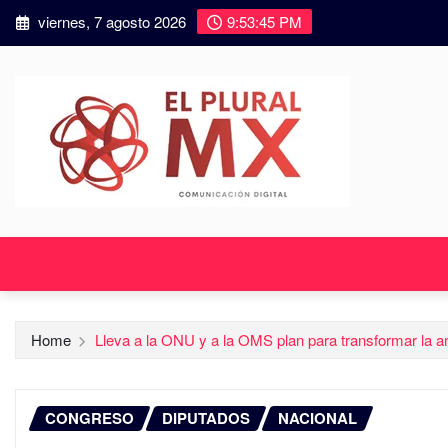
viernes, 7 agosto 2026
9:53:46 PM
Home
Lleva a la ONU y a la OMS plan para transformar la am
CONGRESO
DIPUTADOS
NACIONAL