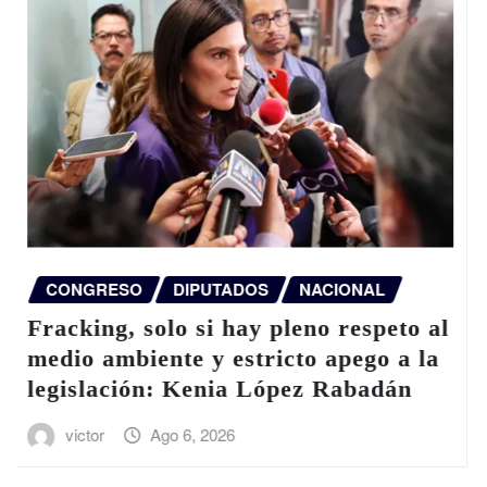
NACIONAL
Ocultar evidencia de caso Ayotzinapa
fue orden directa del exgobernador
Ángel Aguirre: FGR
victor
Ago 6, 2026