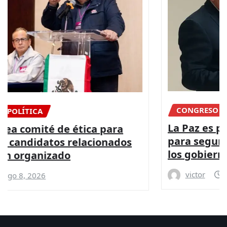
CONGRESO
DIPUTADOS
NACIONAL
La Paz es posible con más presupuesto
para seguridad y coordinación entre
los gobiernos: PRI
victor
Ago 8, 2026