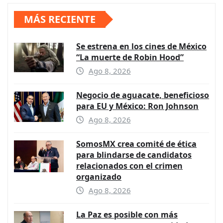
MÁS RECIENTE
Se estrena en los cines de México
“La muerte de Robin Hood”
Ago 8, 2026
Negocio de aguacate, beneficioso
para EU y México: Ron Johnson
Ago 8, 2026
SomosMX crea comité de ética
para blindarse de candidatos
relacionados con el crimen
organizado
Ago 8, 2026
La Paz es posible con más