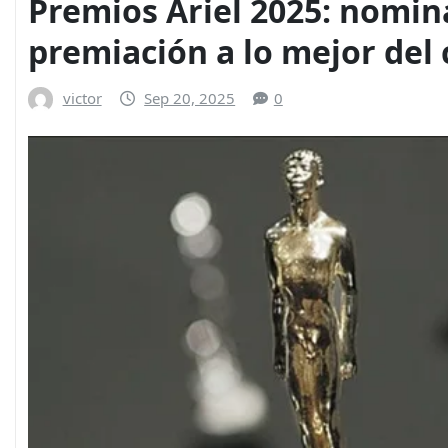
Premios Ariel 2025: nomin
premiación a lo mejor del
victor
Sep 20, 2025
0