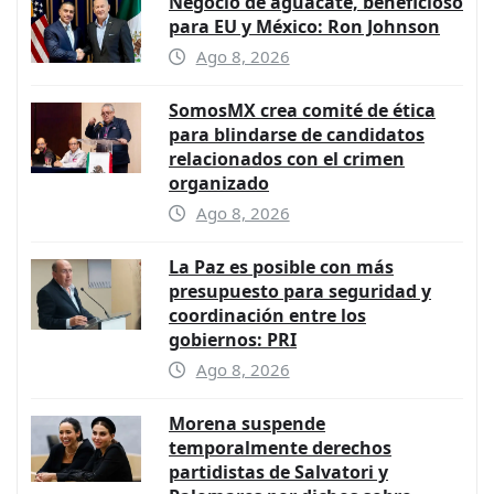
Negocio de aguacate, beneficioso
para EU y México: Ron Johnson
Ago 8, 2026
SomosMX crea comité de ética
para blindarse de candidatos
relacionados con el crimen
organizado
Ago 8, 2026
La Paz es posible con más
presupuesto para seguridad y
coordinación entre los
gobiernos: PRI
Ago 8, 2026
Morena suspende
temporalmente derechos
partidistas de Salvatori y