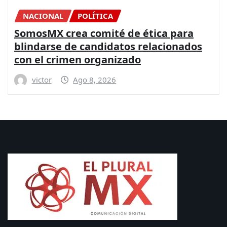
CONGRESO
DIPUTADOS
NACIONAL
La Paz es posible con más presupuesto
para seguridad y coordinación entre
los gobiernos: PRI
victor
Ago 8, 2026