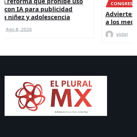
CONGRESO
DIPUTADOS
NACIONAL
Advierte: “Ley censura” busca someter
a los medios críticos
victor
Ago 8, 2026