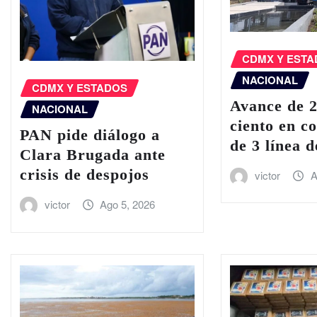
CDMX Y EST
NACIONAL
CDMX Y ESTADOS
Avance de 
NACIONAL
ciento en c
PAN pide diálogo a
de 3 línea 
Clara Brugada ante
crisis de despojos
victor
A
victor
Ago 5, 2026