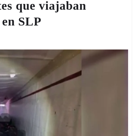
es que viajaban
r en SLP