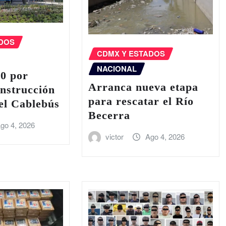
ADOS
CDMX Y ESTADOS
NACIONAL
20 por
Arranca nueva etapa
onstrucción
para rescatar el Río
del Cablebús
Becerra
go 4, 2026
victor
Ago 4, 2026