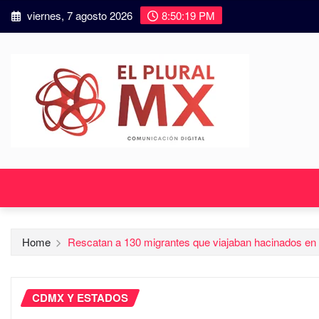
viernes, 7 agosto 2026
8:50:21 PM
Home
Rescatan a 130 migrantes que viajaban hacinados en u
CDMX Y ESTADOS