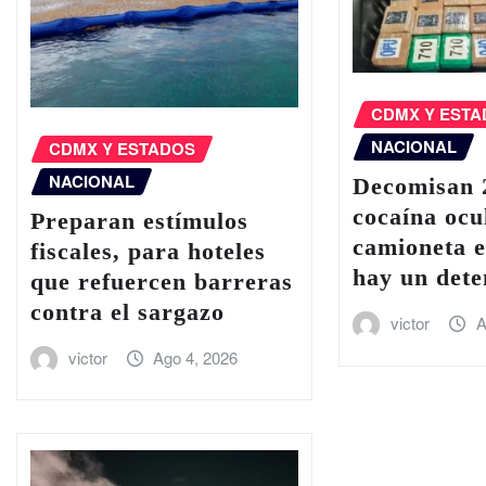
CDMX Y EST
NACIONAL
CDMX Y ESTADOS
NACIONAL
Decomisan 2
cocaína ocu
Preparan estímulos
camioneta e
fiscales, para hoteles
hay un dete
que refuercen barreras
contra el sargazo
victor
A
victor
Ago 4, 2026