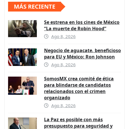
MÁS RECIENTE
Se estrena en los cines de México
“La muerte de Robin Hood”
Ago 8, 2026
Negocio de aguacate, beneficioso
para EU y México: Ron Johnson
Ago 8, 2026
SomosMX crea comité de ética
para blindarse de candidatos
relacionados con el crimen
organizado
Ago 8, 2026
La Paz es posible con más
presupuesto para seguridad y