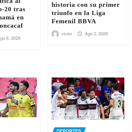
fica al
historia con su primer
-20 tras
triunfo en la Liga
anamá en
Femenil BBVA
Concacaf
victor
Ago 3, 2026
go 6, 2026
DEPORTES