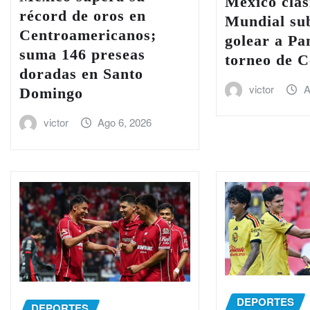
México clasi
récord de oros en
Mundial sub
Centroamericanos;
golear a P
suma 146 preseas
torneo de 
doradas en Santo
victor
A
Domingo
victor
Ago 6, 2026
DEPORTES
DEPORTES