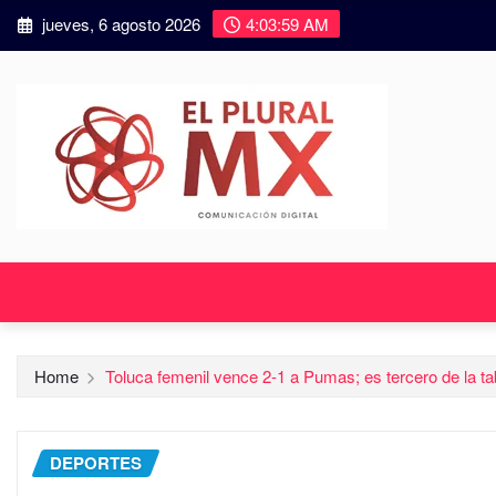
jueves, 6 agosto 2026
4:04:00 AM
Home
Toluca femenil vence 2-1 a Pumas; es tercero de la ta
DEPORTES