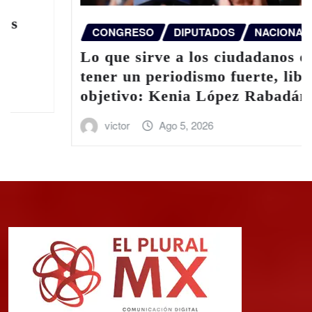
CDMX Y ESTA
DIPUTADOS
NACIONAL
PAN pide di
e a los ciudadanos es
ante crisis 
iodismo fuerte, libre y
enia López Rabadán
victor
Ag
go 5, 2026