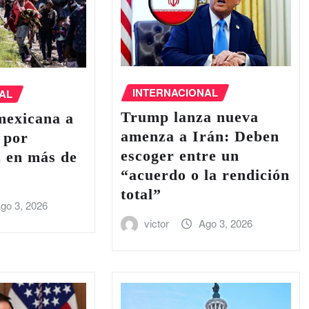
INTERNACIONAL
AL
Trump lanza nueva
mexicana a
amenza a Irán: Deben
 por
escoger entre un
z en más de
“acuerdo o la rendición
total”
go 3, 2026
victor
Ago 3, 2026