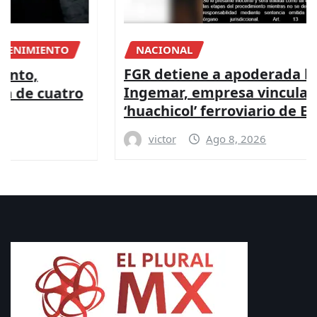
NACIONAL
FGR detiene a apoderada legal de
Ingemar, empresa vinculada a red de
‘huachicol’ ferroviario de Ernesto Ruffo
victor
Ago 8, 2026