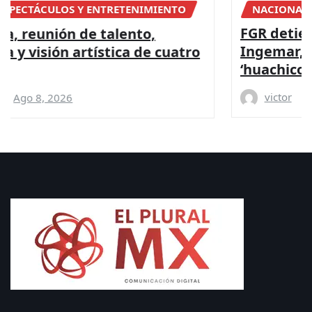
NACIONAL
FGR detiene a apoderada legal de
Ingemar, empresa vinculada a red de
‘huachicol’ ferroviario de Ernesto Ruffo
victor
Ago 8, 2026