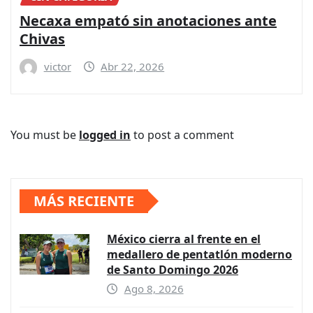
Necaxa empató sin anotaciones ante
Chivas
victor
Abr 22, 2026
You must be
logged in
to post a comment
MÁS RECIENTE
México cierra al frente en el
medallero de pentatlón moderno
de Santo Domingo 2026
Ago 8, 2026