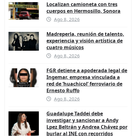
Localizan camioneta con tres
cuerpos en Hermosillo, Sonora
Ago 8, 2026
Madreperla, reunión de talento,
experiencia y visión artística de
cuatro músicos
Ago 8, 2026
FGR detiene a apoderada legal de
Ingemar, empresa vinculada a
red de ‘huachicol’ ferroviario de
Ernesto Ruffo
Ago 8, 2026
Guadalupe Taddei debe
investigar y sancionar a Andy
Lpez Beltrán y Andrea Chávez por
burlar al INE con recorridos