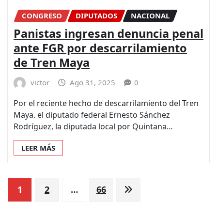
CONGRESO
DIPUTADOS
NACIONAL
Panistas ingresan denuncia penal
ante FGR por descarrilamiento
de Tren Maya
victor
Ago 31, 2025
0
Por el reciente hecho de descarrilamiento del Tren
Maya. el diputado federal Ernesto Sánchez
Rodríguez, la diputada local por Quintana…
LEER MÁS
Paginación
1
2
…
66
de
entradas