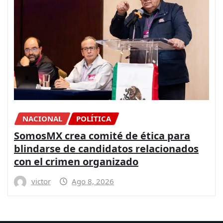
CONGRESO
DIPUTADOS
NACIONAL
La Paz es posible con más presupuesto
para seguridad y coordinación entre
los gobiernos: PRI
victor
Ago 8, 2026