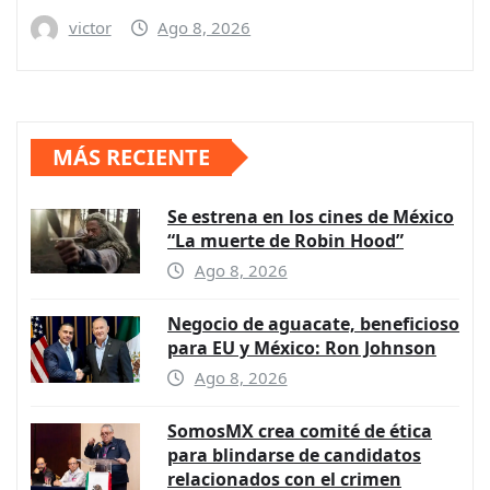
victor
Ago 8, 2026
MÁS RECIENTE
Se estrena en los cines de México
“La muerte de Robin Hood”
Ago 8, 2026
Negocio de aguacate, beneficioso
para EU y México: Ron Johnson
Ago 8, 2026
SomosMX crea comité de ética
para blindarse de candidatos
relacionados con el crimen