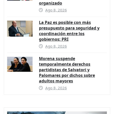
organizado
Ago 8, 2026
La Paz es posible con más
presupuesto para seguridad y
coordinación entre los
gobiernos: PRI
Ago 8, 2026
Morena suspende
temporalmente derechos
partidistas de Salvatori y
Palomares por dichos sobre
adultos mayores
Ago 8, 2026