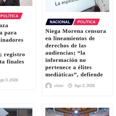
POLÍTICA
NACIONAL
POLÍTICA
aza
Niega Morena censura
a para
en lineamientos de
dinadores
derechos de las
y
audiencias; “la
; registro
información no
ta finales
pertenece a élites
mediáticas”, defiende
go 3, 2026
victor
Ago 2, 2026