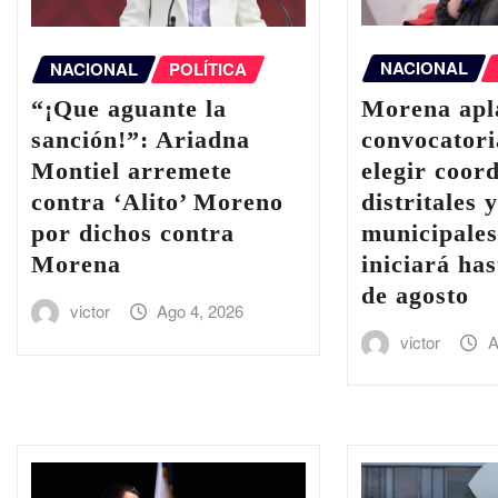
NACIONAL
NACIONAL
POLÍTICA
Morena apl
“¡Que aguante la
convocatori
sanción!”: Ariadna
elegir coor
Montiel arremete
distritales 
contra ‘Alito’ Moreno
municipales
por dichos contra
iniciará has
Morena
de agosto
victor
Ago 4, 2026
victor
A