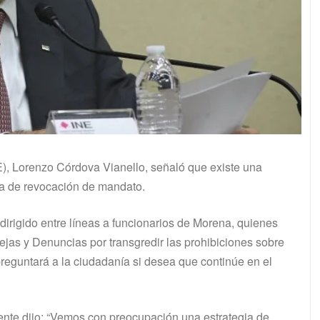
NE), Lorenzo Córdova Vianello, señaló que existe una
lta de revocación de mandato.
irigido entre líneas a funcionarios de Morena, quienes
jas y Denuncias por transgredir las prohibiciones sobre
reguntará a la ciudadanía si desea que continúe en el
ente dijo: “Vemos con preocupación una estrategia de