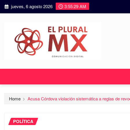
jueves, 6 agosto 2026
3:55:31 AM
Home
Acusa Córdova violación sistemática a reglas de rev
POLÍTICA