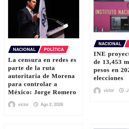
NACIONAL
NACIONAL
POLÍTICA
INE proyect
La censura en redes es
de 13,453 m
parte de la ruta
pesos en 20
autoritaria de Morena
elecciones
para controlar a
victor
J
México: Jorge Romero
victor
Ago 2, 2026