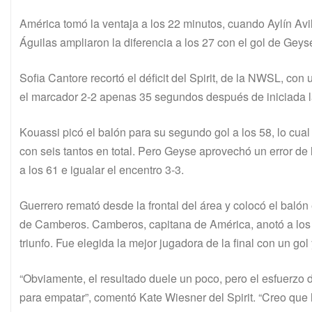
América tomó la ventaja a los 22 minutos, cuando Aylín Avi
Águilas ampliaron la diferencia a los 27 con el gol de Geys
Sofia Cantore recortó el déficit del Spirit, de la NWSL, 
el marcador 2-2 apenas 35 segundos después de iniciada 
Kouassi picó el balón para su segundo gol a los 58, lo cual 
con seis tantos en total. Pero Geyse aprovechó un error de 
a los 61 e igualar el encentro 3-3.
Guerrero remató desde la frontal del área y colocó el balón e
de Camberos. Camberos, capitana de América, anotó a los 
triunfo. Fue elegida la mejor jugadora de la final con un gol
“Obviamente, el resultado duele un poco, pero el esfuerzo d
para empatar”, comentó Kate Wiesner del Spirit. “Creo qu