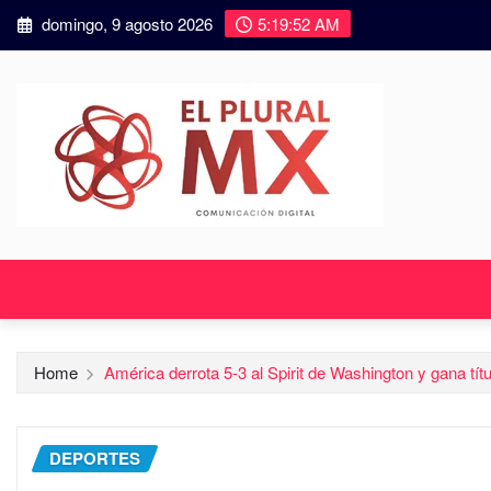
domingo, 9 agosto 2026
5:19:53 AM
Home
América derrota 5-3 al Spirit de Washington y gana 
DEPORTES