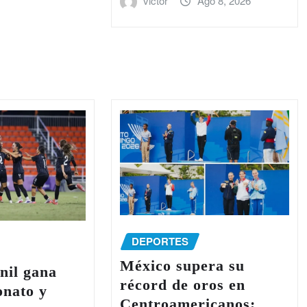
victor
Ago 8, 2026
DEPORTES
México supera su
nil gana
récord de oros en
onato y
Centroamericanos;