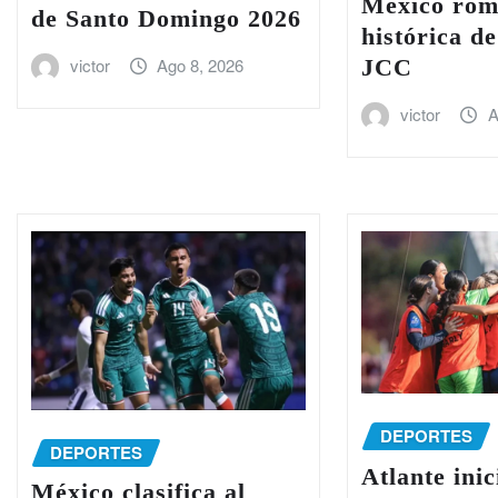
México rom
de Santo Domingo 2026
histórica d
JCC
victor
Ago 8, 2026
victor
A
DEPORTES
DEPORTES
Atlante inic
México clasifica al