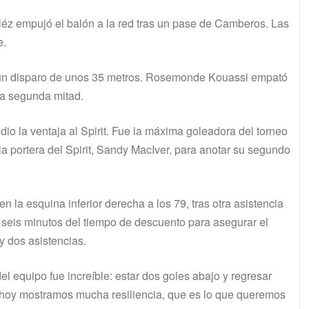
léz empujó el balón a la red tras un pase de Camberos. Las
e.
con un disparo de unos 35 metros. Rosemonde Kouassi empató
la segunda mitad.
dio la ventaja al Spirit. Fue la máxima goleadora del torneo
la portera del Spirit, Sandy MacIver, para anotar su segundo
n la esquina inferior derecha a los 79, tras otra asistencia
seis minutos del tiempo de descuento para asegurar el
 y dos asistencias.
el equipo fue increíble: estar dos goles abajo y regresar
e hoy mostramos mucha resiliencia, que es lo que queremos