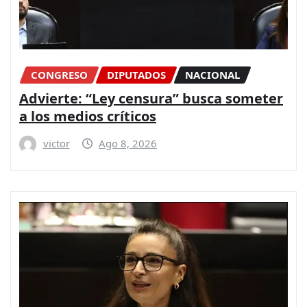
CONGRESO
DIPUTADOS
NACIONAL
Advierte: “Ley censura” busca someter
a los medios críticos
victor
Ago 8, 2026