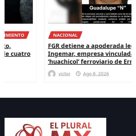
NACIONAL
FGR detiene a apoderada legal de
Ingemar, empresa vinculada a red de
‘huachicol’ ferroviario de Ernesto Ruffo
victor
Ago 8, 2026