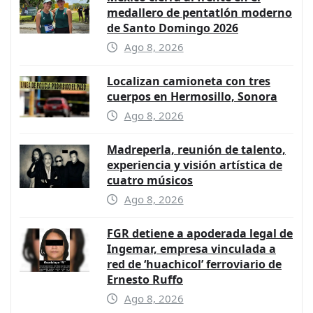
medallero de pentatlón moderno
de Santo Domingo 2026
Ago 8, 2026
Localizan camioneta con tres
cuerpos en Hermosillo, Sonora
Ago 8, 2026
Madreperla, reunión de talento,
experiencia y visión artística de
cuatro músicos
Ago 8, 2026
FGR detiene a apoderada legal de
Ingemar, empresa vinculada a
red de ‘huachicol’ ferroviario de
Ernesto Ruffo
Ago 8, 2026